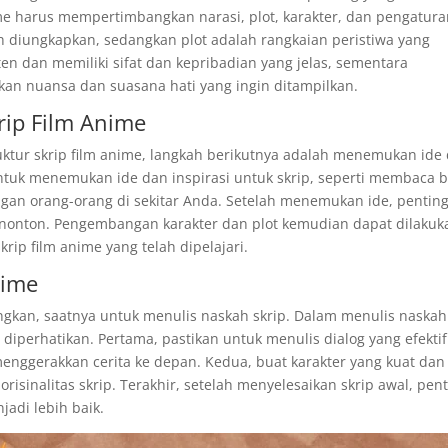
nime harus mempertimbangkan narasi, plot, karakter, dan pengatur
ah diungkapkan, sedangkan plot adalah rangkaian peristiwa yang
en dan memiliki sifat dan kepribadian yang jelas, sementara
n nuansa dan suasana hati yang ingin ditampilkan.
ip Film Anime
tur skrip film anime, langkah berikutnya adalah menemukan ide
untuk menemukan ide dan inspirasi untuk skrip, seperti membaca 
ngan orang-orang di sekitar Anda. Setelah menemukan ide, pentin
enonton. Pengembangan karakter dan plot kemudian dapat dilakuk
p film anime yang telah dipelajari.
nime
angkan, saatnya untuk menulis naskah skrip. Dalam menulis naskah
 diperhatikan. Pertama, pastikan untuk menulis dialog yang efekti
nggerakkan cerita ke depan. Kedua, buat karakter yang kuat dan
risinalitas skrip. Terakhir, setelah menyelesaikan skrip awal, pen
adi lebih baik.