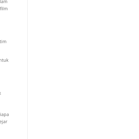
alam
film
 tim
ntuk
m
t
k
iapa
ejar