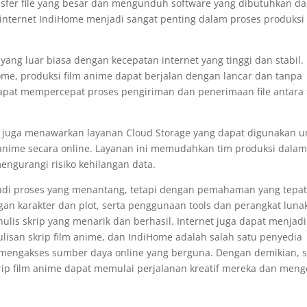
ansfer file yang besar dan mengunduh software yang dibutuhkan d
 internet IndiHome menjadi sangat penting dalam proses produksi 
 yang luar biasa dengan kecepatan internet yang tinggi dan stabil.
e, produksi film anime dapat berjalan dengan lancar dan tanpa
dapat mempercepat proses pengiriman dan penerimaan file antara
ia juga menawarkan layanan Cloud Storage yang dapat digunakan u
anime secara online. Layanan ini memudahkan tim produksi dala
engurangi risiko kehilangan data.
jadi proses yang menantang, tetapi dengan pemahaman yang tepa
gan karakter dan plot, serta penggunaan tools dan perangkat luna
ulis skrip yang menarik dan berhasil. Internet juga dapat menjadi
isan skrip film anime, dan IndiHome adalah salah satu penyedia
mengakses sumber daya online yang berguna. Dengan demikian, s
ip film anime dapat memulai perjalanan kreatif mereka dan meng