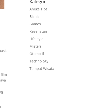
Kategori
Aneka Tips
Bisnis
Games
Kesehatan
LifeStyle
i
Misteri
asi,
Otomotif
Technology
Tempat Wisata
 film
daya
ng
n