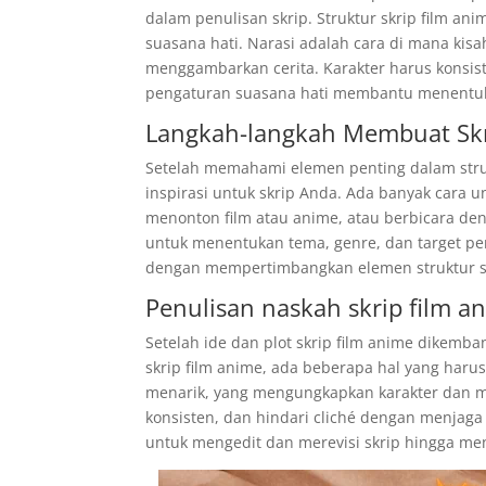
dalam penulisan skrip. Struktur skrip film a
suasana hati. Narasi adalah cara di mana kis
menggambarkan cerita. Karakter harus konsist
pengaturan suasana hati membantu menentuka
Langkah-langkah Membuat Skr
Setelah memahami elemen penting dalam struk
inspirasi untuk skrip Anda. Ada banyak cara 
menonton film atau anime, atau berbicara de
untuk menentukan tema, genre, dan target p
dengan mempertimbangkan elemen struktur skri
Penulisan naskah skrip film a
Setelah ide dan plot skrip film anime dikemb
skrip film anime, ada beberapa hal yang harus
menarik, yang mengungkapkan karakter dan me
konsisten, dan hindari cliché dengan menjaga o
untuk mengedit dan merevisi skrip hingga menj