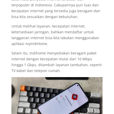
terpopuler di Indonesia. Cakupannya pun luas dan
kecepatan internet yang tersedia juga beragam dan
bisa kita sesuaikan dengan kebutuhan.
Untuk melihat layanan, kecepatan internet,
ketersediaan jaringan, bahkan mendaftar untuk
langganan internet bisa kita lakukan menggunakan
aplikasi myIndiHome.
Selain itu, Indihome menyediakan beragam paket
internet dengan kecepatan mulai dari 10 Mbps
hingga 1 Gbps, ditambah layanan tambahan, seperti
TV kabel dan telepon rumah.