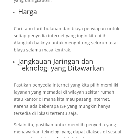
yang ditingkatkan.
Harga
Cari tahu tarif bulanan dan biaya penyiapan untuk
setiap penyedia internet yang ingin kita pilih.
Alangkah baiknya untuk menghitung seluruh total
biaya selama masa kontrak.
Jangkauan Jaringan dan
Teknologi yang Ditawarkan
Pastikan penyedia internet yang kita pilih memiliki
layanan yang memadai di wilayah sekitar rumah
atau kantor di mana kita mau pasang internet.
Karena ada beberapa ISP yang mungkin hanya
tersedia di lokasi tertentu saja.
Selain itu, pastikan untuk memilih penyedia yang
menawarkan teknologi yang dapat diakses di sesuai