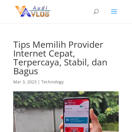
Tips Memilih Provider
Internet Cepat,
Terpercaya, Stabil, dan
Bagus
Mar 3, 2023
|
Technology