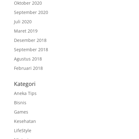
Oktober 2020
September 2020
Juli 2020
Maret 2019
Desember 2018
September 2018
Agustus 2018
Februari 2018
Kategori
Aneka Tips
Bisnis
Games
Kesehatan
LifeStyle