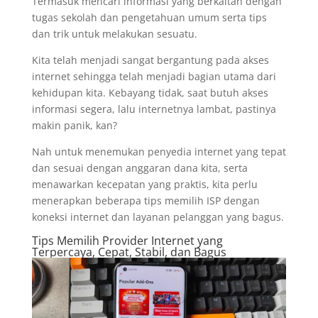
Termasuk mencari informasi yang berkaitan dengan
tugas sekolah dan pengetahuan umum serta tips
dan trik untuk melakukan sesuatu.
Kita telah menjadi sangat bergantung pada akses
internet sehingga telah menjadi bagian utama dari
kehidupan kita. Kebayang tidak, saat butuh akses
informasi segera, lalu internetnya lambat, pastinya
makin panik, kan?
Nah untuk menemukan penyedia internet yang tepat
dan sesuai dengan anggaran dana kita, serta
menawarkan kecepatan yang praktis, kita perlu
menerapkan beberapa tips memilih ISP dengan
koneksi internet dan layanan pelanggan yang bagus.
Tips Memilih Provider Internet yang
Terpercaya, Cepat, Stabil, dan Bagus